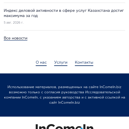
Индекс деловой активности в сфере услуг Казахстана достиг
максимума за год
5 авг. 2026 г.
Все новости
О нас
Услуги
Контакты
Использование материалов, размещенных на сайте InComeIn.biz
возможно только с согласия руководства Исследовательской
компании InComeIn, с указанием авторства и с активной ссылкой на
сайт InComeIn.biz