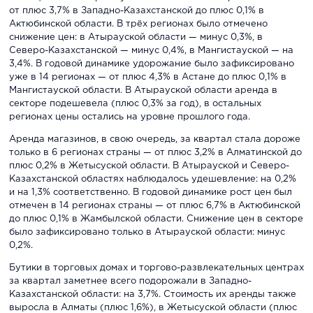
от плюс 3,7% в Западно-Казахстанской до плюс 0,1% в
Актюбинской области. В трёх регионах было отмечено
снижение цен: в Атырауской области — минус 0,3%, в
Северо-Казахстанской — минус 0,4%, в Мангистауской — на
3,4%. В годовой динамике удорожание было зафиксировано
уже в 14 регионах — от плюс 4,3% в Астане до плюс 0,1% в
Мангистауской области. В Атырауской области аренда в
секторе подешевела (плюс 0,3% за год), в остальных
регионах цены остались на уровне прошлого года.
Аренда магазинов, в свою очередь, за квартал стала дороже
только в 6 регионах страны — от плюс 3,2% в Алматинской до
плюс 0,2% в Жетысуской области. В Атырауской и Северо-
Казахстанской областях наблюдалось удешевление: на 0,2%
и на 1,3% соответственно. В годовой динамике рост цен был
отмечен в 14 регионах страны — от плюс 6,7% в Актюбинской
до плюс 0,1% в Жамбылской области. Снижение цен в секторе
было зафиксировано только в Атырауской области: минус
0,2%.
Бутики в торговых домах и торгово-развлекательных центрах
за квартал заметнее всего подорожали в Западно-
Казахстанской области: на 3,7%. Стоимость их аренды также
выросла в Алматы (плюс 1,6%), в Жетысуской области (плюс