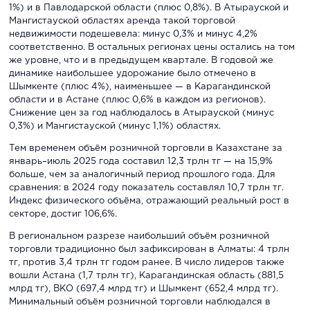
1%) и в Павлодарской области (плюс 0,8%). В Атырауской и
Мангистауской областях аренда такой торговой
недвижимости подешевела: минус 0,3% и минус 4,2%
соответственно. В остальных регионах цены остались на том
же уровне, что и в предыдущем квартале. В годовой же
динамике наибольшее удорожание было отмечено в
Шымкенте (плюс 4%), наименьшее — в Карагандинской
области и в Астане (плюс 0,6% в каждом из регионов).
Снижение цен за год наблюдалось в Атырауской (минус
0,3%) и Мангистауской (минус 1,1%) областях.
Тем временем объём розничной торговли в Казахстане за
январь–июль 2025 года составил 12,3 трлн тг — на 15,9%
больше, чем за аналогичный период прошлого года. Для
сравнения: в 2024 году показатель составлял 10,7 трлн тг.
Индекс физического объёма, отражающий реальный рост в
секторе, достиг 106,6%.
В региональном разрезе наибольший объём розничной
торговли традиционно был зафиксирован в Алматы: 4 трлн
тг, против 3,4 трлн тг годом ранее. В число лидеров также
вошли Астана (1,7 трлн тг), Карагандинская область (881,5
млрд тг), ВКО (697,4 млрд тг) и Шымкент (652,4 млрд тг).
Минимальный объём розничной торговли наблюдался в