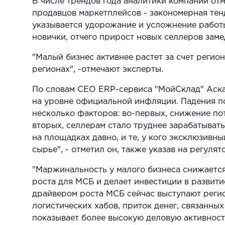
В числе трендов года аналитики компании от
продавцов маркетплейсов - закономерная тен
указывается удорожание и усложнение работ
новички, отчего прирост новых селлеров заме
"Малый бизнес активнее растет за счет реги
регионах", -отмечают эксперты.
По словам CEO ERP-сервиса "МойСклад" Аскара
на уровне официальной инфляции. Падения по
несколько факторов: во-первых, снижение по
вторых, селлерам стало труднее зарабатывать
на площадках давно, и те, у кого эксклюзивны
сырье", - отметил он, также указав на регулят
"Маржинальность у малого бизнеса снижается
роста для МСБ и делает инвестиции в развит
драйвером роста МСБ сейчас выступают регио
логистических хабов, приток денег, связанны
показывает более высокую деловую активност