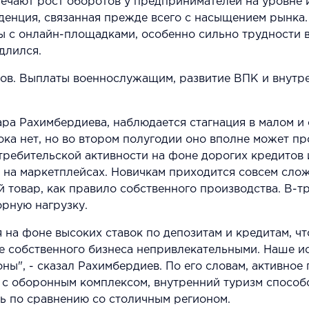
мечают рост оборотов у предпринимателей на уровне 
денция, связанная прежде всего с насыщением рынка
ы с онлайн-площадками, особенно сильно трудности 
длился.
онов. Выплаты военнослужащим, развитие ВПК и внутр
 Рахимбердиева, наблюдается стагнация в малом и ср
ка нет, но во втором полугодии оно вполне может пр
требительской активности на фоне дорогих кредитов 
 на маркетплейсах. Новичкам приходится совсем сложн
й товар, как правило собственного производства. В-тр
орную нагрузку.
 на фоне высоких ставок по депозитам и кредитам, ч
ие собственного бизнеса непривлекательными. Наше и
ны", - сказал Рахимбердиев. По его словам, активное
х с оборонным комплексом, внутренний туризм способ
ь по сравнению со столичным регионом.