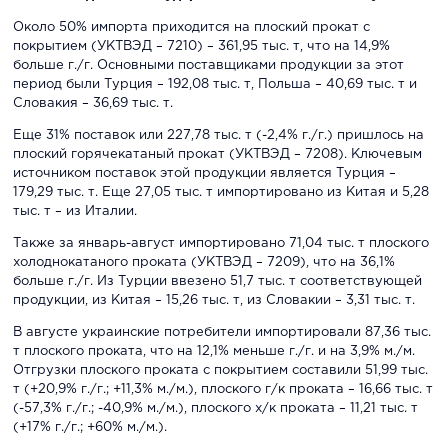
Около 50% импорта приходится на плоский прокат с
покрытием (УКТВЭД – 7210) – 361,95 тыс. т, что на 14,9%
больше г./г. Основными поставщиками продукции за этот
период были Турция – 192,08 тыс. т, Польша – 40,69 тыс. т и
Словакия – 36,69 тыс. т.
Еще 31% поставок или 227,78 тыс. т (-2,4% г./г.) пришлось на
плоский горячекатаный прокат (УКТВЭД – 7208). Ключевым
источником поставок этой продукции является Турция –
179,29 тыс. т. Еще 27,05 тыс. т импортировано из Китая и 5,28
тыс. т – из Италии.
Также за январь-август импортировано 71,04 тыс. т плоского
холоднокатаного проката (УКТВЭД – 7209), что на 36,1%
больше г./г. Из Турции ввезено 51,7 тыс. т соответствующей
продукции, из Китая – 15,26 тыс. т, из Словакии – 3,31 тыс. т.
В августе украинские потребители импортировали 87,36 тыс.
т плоского проката, что на 12,1% меньше г./г. и на 3,9% м./м.
Отгрузки плоского проката с покрытием составили 51,99 тыс.
т (+20,9% г./г.; +11,3% м./м.), плоского г/к проката – 16,66 тыс. т
(-57,3% г./г.; -40,9% м./м.), плоского х/к проката – 11,21 тыс. т
(+17% г./г.; +60% м./м.).