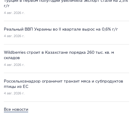
Турция в первом полугодии увеличила экспорт стали на 2,5%
г/г
4 авг. 2026 г.
Реальный ВВП Украины во II квартале вырос на 0,6% г/г
4 авг. 2026 г.
Wildberries строит в Казахстане порядка 260 тыс. кв. м
складов
4 авг. 2026 г.
Россельхознадзор ограничит транзит мяса и субпродуктов
птицы из ЕС
4 авг. 2026 г.
Все новости