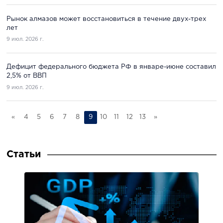
Рынок алмазов может восстановиться в течение двух-трех
лет
9 июл. 2026 г.
Дефицит федерального бюджета РФ в январе-июне составил
2,5% от ВВП
9 июл. 2026 г.
«
4
5
6
7
8
9
10
11
12
13
»
Статьи