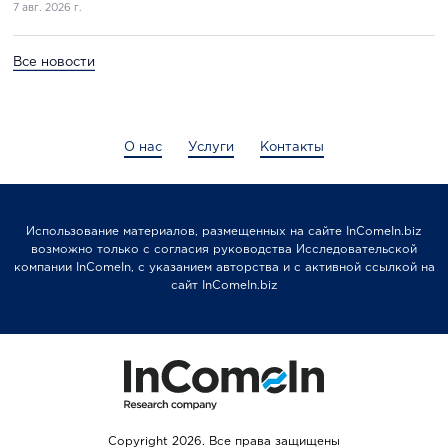
7 авг. 2026 г.
Все новости
О нас
Услуги
Контакты
Использование материалов, размещенных на сайте InComeIn.biz
возможно только с согласия руководства Исследовательской
компании InComeIn, с указанием авторства и с активной ссылкой на
сайт InComeIn.biz
Copyright 2026. Все права защищены