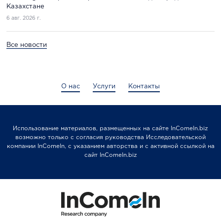
Казахстане
6 авг. 2026 г.
Все новости
О нас
Услуги
Контакты
Использование материалов, размещенных на сайте InComeIn.biz
возможно только с согласия руководства Исследовательской
компании InComeIn, с указанием авторства и с активной ссылкой на
сайт InComeIn.biz