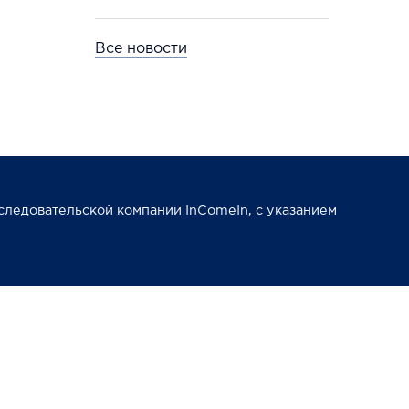
Все новости
следовательской компании InComeIn, с указанием