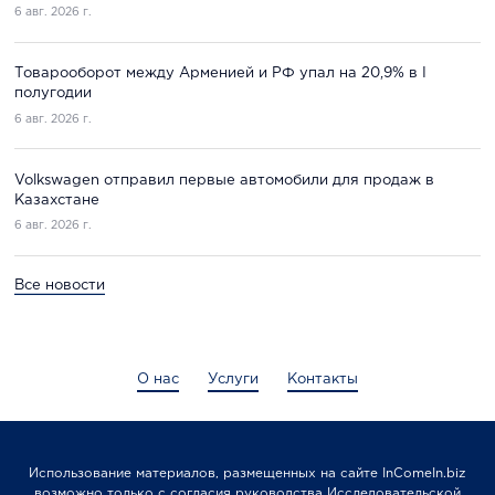
6 авг. 2026 г.
Товарооборот между Арменией и РФ упал на 20,9% в I
полугодии
6 авг. 2026 г.
Volkswagen отправил первые автомобили для продаж в
Казахстане
6 авг. 2026 г.
Все новости
О нас
Услуги
Контакты
Использование материалов, размещенных на сайте InComeIn.biz
возможно только с согласия руководства Исследовательской