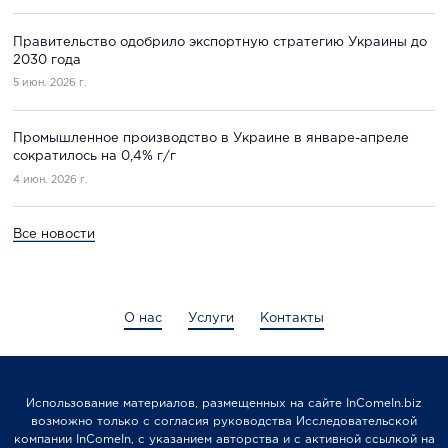
Правительство одобрило экспортную стратегию Украины до
2030 года
5 июн. 2026 г.
Промышленное производство в Украине в январе-апреле
сократилось на 0,4% г/г
4 июн. 2026 г.
Все новости
О нас
Услуги
Контакты
Использование материалов, размещенных на сайте InComeIn.biz
возможно только с согласия руководства Исследовательской
компании InComeIn, с указанием авторства и с активной ссылкой на