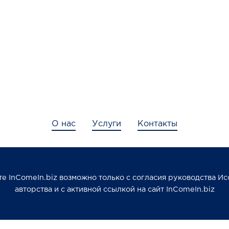
О нас
Услуги
Контакты
е InComeIn.biz возможно только с согласия руководства Ис
авторства и с активной ссылкой на сайт InComeIn.biz