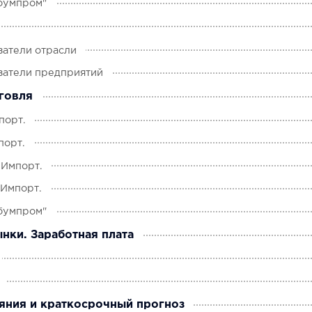
бумпром"
затели отрасли
затели предприятий
говля
порт.
порт.
 Импорт.
 Импорт.
бумпром"
нки. Заработная плата
яния и краткосрочный прогноз