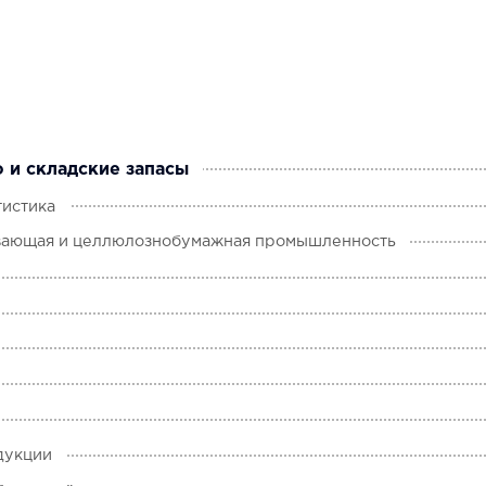
о и складские запасы
тистика
ающая и целлюлознобумажная промышленность
дукции